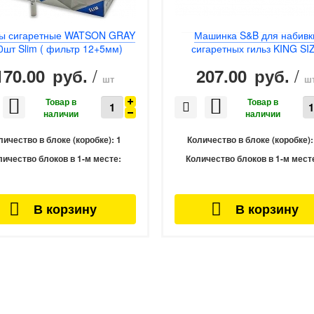
зы сигаретные WATSON GRAY
Машинка S&B для набивк
0шт Slim ( фильтр 12+5мм)
сигаретных гильз KING SI
/
/
170.00
207.00
руб.
руб.
шт
ш
личество в блоке (коробке):
1
Количество в блоке (коробке):
личество блоков в 1-м месте:
Количество блоков в 1-м мест