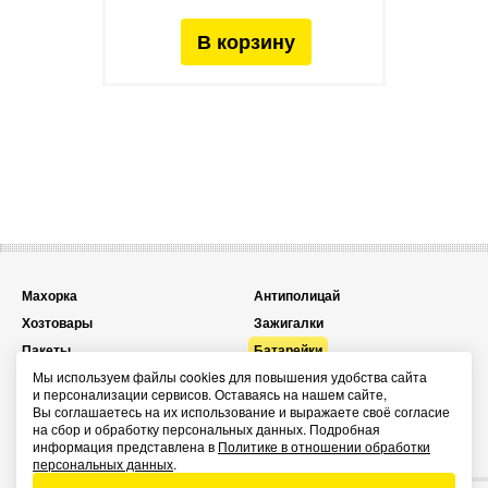
Махорка
Антиполицай
Хозтовары
Зажигалки
Пакеты
Батарейки
Мы используем файлы cookies для повышения удобства сайта
Топливо для зажигалок
Презервативы
и персонализации сервисов. Оставаясь на нашем сайте,
Карты игральные
Спички
Вы соглашаетесь на их использование и выражаете своё согласие
на сбор и обработку персональных данных. Подробная
Сувенирные зажигалки
Энергетические паучи ENERGY
информация представлена в
Политике в отношении обработки
SHOCK
персональных данных
.