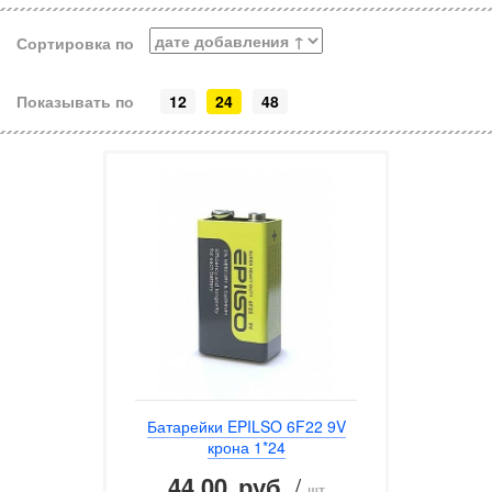
Сортировка по
Показывать по
12
24
48
Батарейки EPILSO 6F22 9V
крона 1*24
44.00
/
руб.
шт